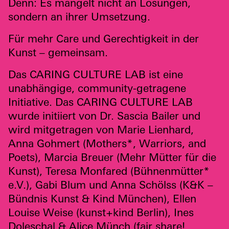
Denn: Es mangelt nicht an Lösungen,
sondern an ihrer Umsetzung.
Für mehr Care und Gerechtigkeit in der
Kunst – gemeinsam.
Das
CARING
CULTURE
LAB
ist eine
unabhängige, community-getragene
Initiative. Das
CARING
CULTURE
LAB
wurde initiiert von Dr. Sascia Bailer und
wird mitgetragen von Marie Lienhard,
Anna Gohmert (Mothers*, Warriors, and
Poets), Marcia Breuer (Mehr Mütter für die
Kunst), Teresa Monfared (Bühnenmütter*
e.V.), Gabi Blum und Anna Schölss (K&K –
Bündnis Kunst & Kind München), Ellen
Louise Weise (kunst+kind Berlin), Ines
Doleschal & Alice Münch (fair share!